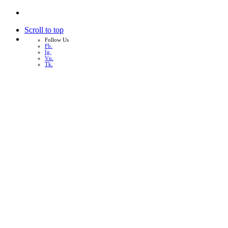
Scroll to top
Follow Us
Fb.
Ig.
Vn.
Tk.
Skip
to
content
หน้าแรก
เกี่ยวกับเรา
บริการทั้งหมด
ผลงาน
บทความ
ติดต่อเรา