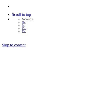
Scroll to top
Follow Us
Fb.
Ig.
Vn.
Tk.
Skip to content
หน้าแรก
เกี่ยวกับเรา
บริการทั้งหมด
ผลงาน
บทความ