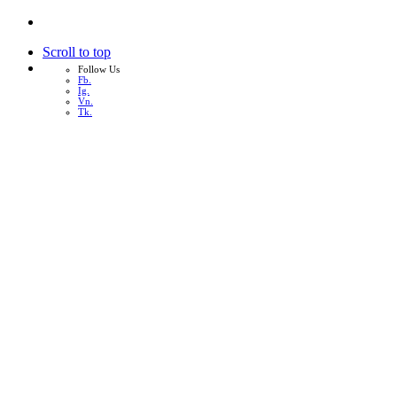
Scroll to top
Follow Us
Fb.
Ig.
Vn.
Tk.
Skip
to
content
หน้าแรก
เกี่ยวกับเรา
บริการทั้งหมด
ผลงาน
บทความ
ติดต่อเรา