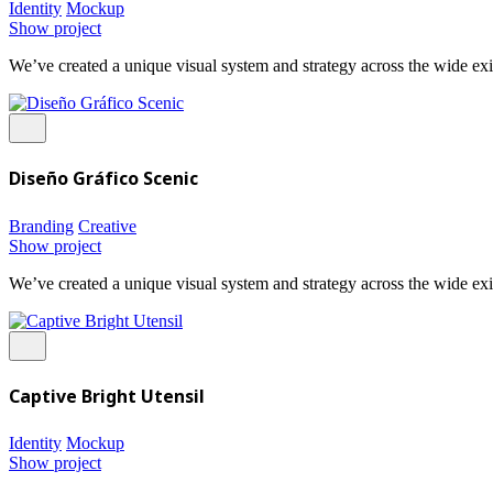
Identity
Mockup
Show project
We’ve created a unique visual system and strategy across the wide exi
Diseño Gráfico Scenic
Branding
Creative
Show project
We’ve created a unique visual system and strategy across the wide exi
Captive Bright Utensil
Identity
Mockup
Show project