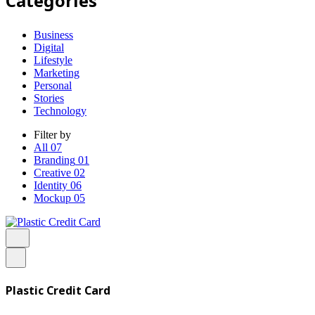
Categories
Business
Digital
Lifestyle
Marketing
Personal
Stories
Technology
Filter by
All
07
Branding
01
Creative
02
Identity
06
Mockup
05
Plastic Credit Card