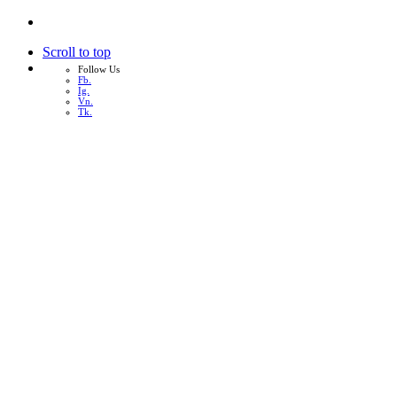
Scroll to top
Follow Us
Fb.
Ig.
Vn.
Tk.
Skip
to
content
หน้าแรก
เกี่ยวกับเรา
บริการทั้งหมด
ผลงาน
บทความ
ติดต่อเรา