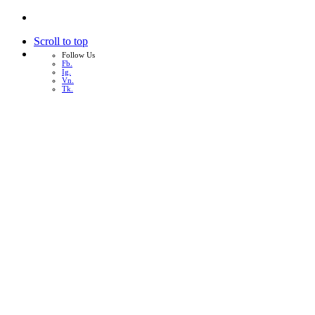
Scroll to top
Follow Us
Fb.
Ig.
Vn.
Tk.
Skip
to
content
หน้าแรก
เกี่ยวกับเรา
บริการทั้งหมด
ผลงาน
บทความ
ติดต่อเรา