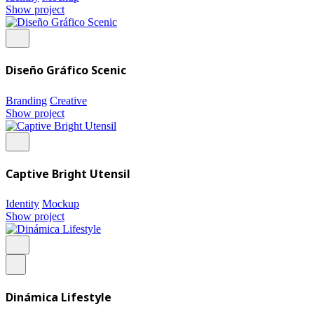
Show project
Diseño Gráfico Scenic
Branding
Creative
Show project
Captive Bright Utensil
Identity
Mockup
Show project
Dinámica Lifestyle