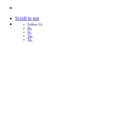
Scroll to top
Follow Us
Fb.
Ig.
Vn.
Tk.
Skip
to
content
หน้าแรก
เกี่ยวกับเรา
บริการทั้งหมด
ผลงาน
บทความ
ติดต่อเรา