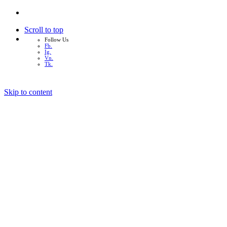
Scroll to top
Follow Us
Fb.
Ig.
Vn.
Tk.
Skip to content
หน้าแรก
เกี่ยวกับเรา
บริการทั้งหมด
ผลงาน
บทความ